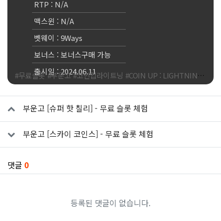
RTP : N/A
맥스윈 : N/A
벳웨이 : 9Ways
보너스 : 보너스구매 가능
출시일 : 2024.06.11
#무료슬롯
#부운고
#코인업라이트닝
#COIN UP : LIGHTNING
#코인
관련자료
부운고 [슈퍼 핫 칠리] - 무료 슬롯 체험
부운고 [스카이 코인스] - 무료 슬롯 체험
댓글
0
등록된 댓글이 없습니다.