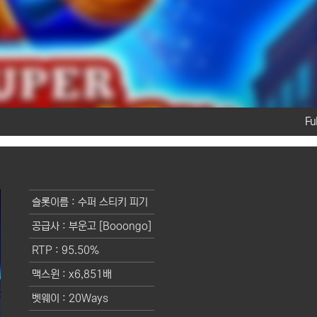
Fu
슬롯이름 : 수퍼 스티키 피기
공급사 : 부운고 [Booongo]
RTP : 95.50%
맥스윈 : x6,851배
벳웨이 : 20Ways