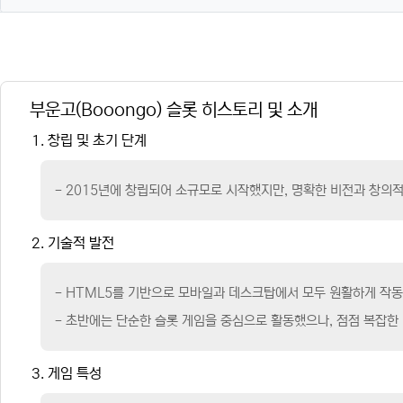
부운고(Booongo) 슬롯 히스토리 및 소개
1. 창립 및 초기 단계
- 2015년에 창립되어 소규모로 시작했지만, 명확한 비전과 창의
2. 기술적 발전
- HTML5를 기반으로 모바일과 데스크탑에서 모두 원활하게 작
- 초반에는 단순한 슬롯 게임을 중심으로 활동했으나, 점점 복잡한
3. 게임 특성