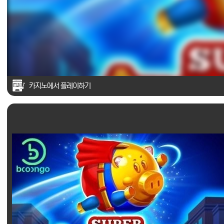
카지노에서 플레이하기