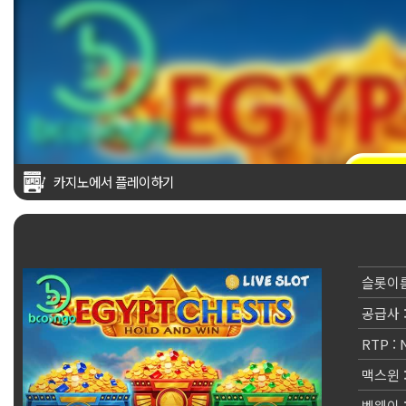
카지노에서 플레이하기
슬롯이름
공급사 :
RTP : 
맥스윈 :
벳웨이 :