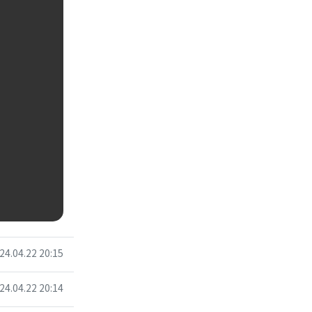
성일
24.04.22 20:15
성일
24.04.22 20:14