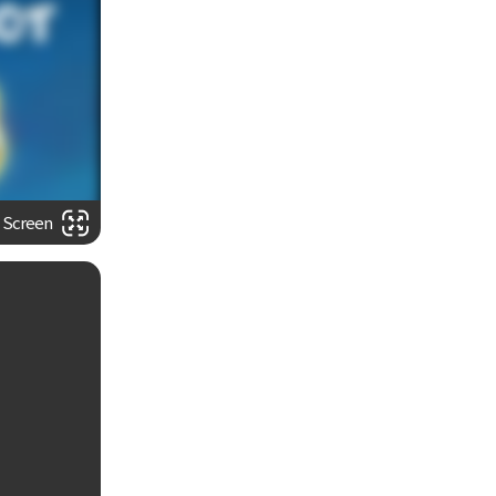
l Screen