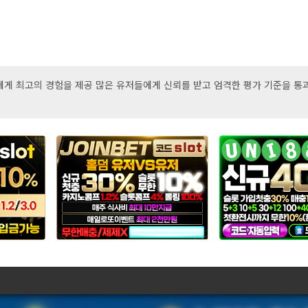
 최고의 경험을 제공 많은 유저들에게 신뢰를 받고 엄격한 평가 기준을 통