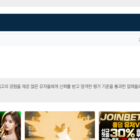
의 경험을 제공 많은 유저들에게 신뢰를 받고 엄격한 평가 기준을 통과한 업체들