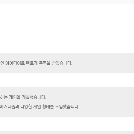
적인 아이디어로 빠르게 주목을 받았습니다.
동하는 게임을 개발했습니다.
 메커니즘과 다양한 게임 형태를 도입했습니다.