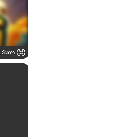
ll Screen