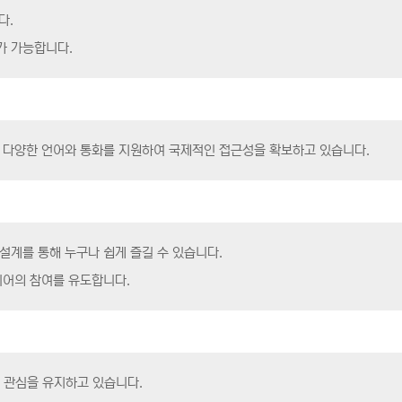
다.
가 가능합니다.
, 다양한 언어와 통화를 지원하여 국제적인 접근성을 확보하고 있습니다.
설계를 통해 누구나 쉽게 즐길 수 있습니다.
이어의 참여를 유도합니다.
 관심을 유지하고 있습니다.