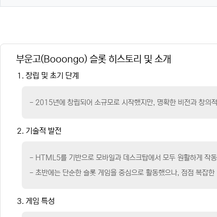
부운고(Booongo) 슬롯 히스토리 및 소개
1. 창립 및 초기 단계
- 2015년에 창립되어 소규모로 시작했지만, 명확한 비전과 창의
2. 기술적 발전
- HTML5를 기반으로 모바일과 데스크탑에서 모두 원활하게 작
- 초반에는 단순한 슬롯 게임을 중심으로 활동했으나, 점점 복잡한
3. 게임 특성