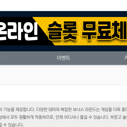
부
이벤트
레이 기능을 제공합니다. 다양한 테마와 복잡한 보너스 라운드는 게임을 더욱 흥
에서 모두 원활하게 작동하므로, 언제 어디서나 즐길 수 있습니다. 부운고 
 수 있습니다.