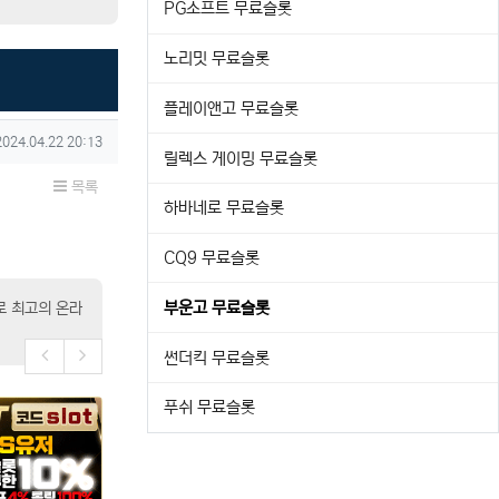
PG소프트 무료슬롯
노리밋 무료슬롯
플레이앤고 무료슬롯
작성일
2024.04.22 20:13
릴렉스 게이밍 무료슬롯
목록
하바네로 무료슬롯
CQ9 무료슬롯
부운고 무료슬롯
로 최고의 온라
썬더킥 무료슬롯
푸쉬 무료슬롯