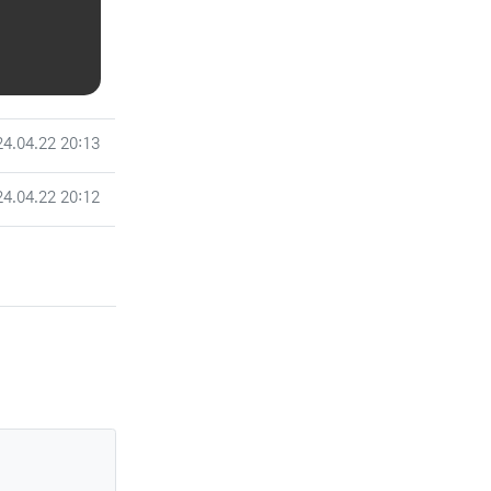
성일
4.04.22 20:13
성일
4.04.22 20:12