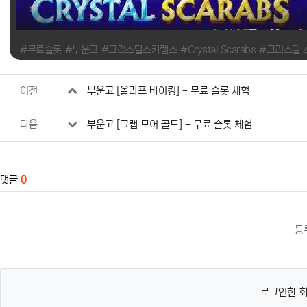
#무료슬롯
#부운고
#크리스탈스카랩스
#Crystal Scarabs
#크리스탈 
관련자료
이전
부운고 [올라프 바이킹] - 무료 슬롯 체험
다음
부운고 [그랩 모어 골드] - 무료 슬롯 체험
댓글
0
등
로그인한 회