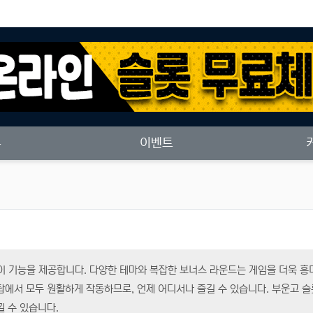
부
이벤트
레이 기능을 제공합니다. 다양한 테마와 복잡한 보너스 라운드는 게임을 더욱 흥
에서 모두 원활하게 작동하므로, 언제 어디서나 즐길 수 있습니다. 부운고 
 수 있습니다.