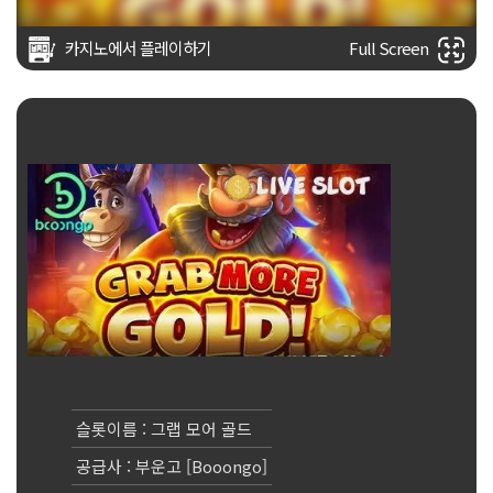
카지노에서 플레이하기
Full Screen
슬롯이름 : 그랩 모어 골드
공급사 : 부운고 [Booongo]