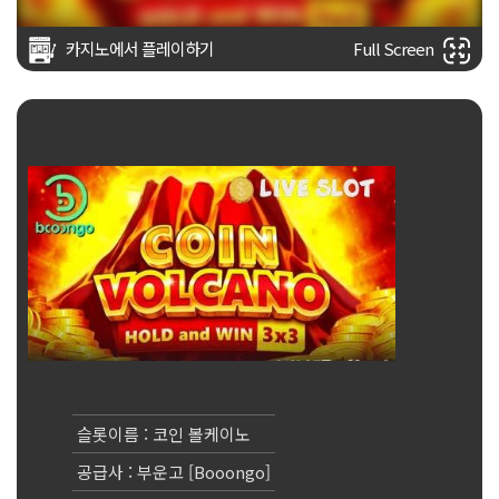
카지노에서 플레이하기
Full Screen
슬롯이름 : 코인 볼케이노
공급사 : 부운고 [Booongo]