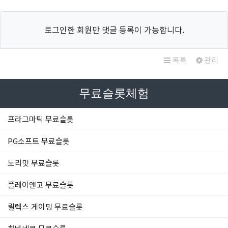
로그인한 회원만 댓글 등록이 가능합니다.
목록
관리
무료슬롯체험
프라그마틱 무료슬롯
PG소프트 무료슬롯
노리밋 무료슬롯
플레이앤고 무료슬롯
릴렉스 게이밍 무료슬롯