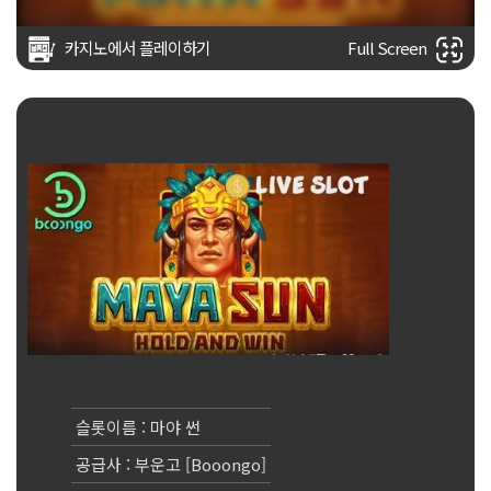
카지노에서 플레이하기
Full Screen
슬롯이름 : 마야 썬
공급사 : 부운고 [Booongo]