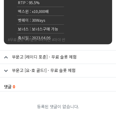
RTP : 95.5%
맥스윈 : x10,000배
벳웨이 : 30Ways
보너스 : 보너스구매 가능
출시일 : 2023.04.06
#무료슬롯
#부운고
#마야썬
#마야 썬
관련자료
부운고 [레이디 포춘] - 무료 슬롯 체험
부운고 [요-호 골드!] - 무료 슬롯 체험
댓글
0
등록된 댓글이 없습니다.