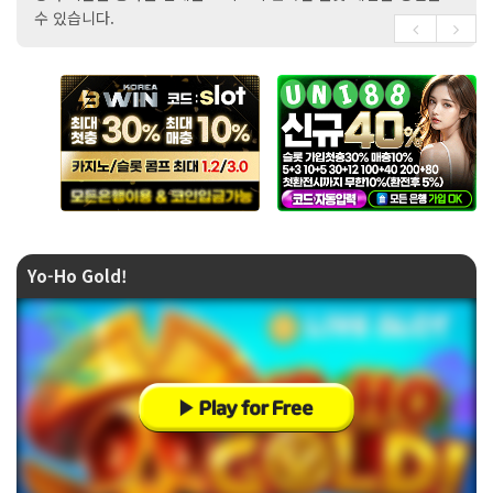
수 있습니다.
Yo-Ho Gold!