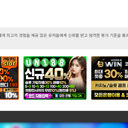
 최고의 경험을 제공 많은 유저들에게 신뢰를 받고 엄격한 평가 기준을 통