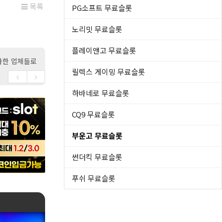
목록
PG소프트 무료슬롯
노리밋 무료슬롯
플레이앤고 무료슬롯
과한 업체들로
릴렉스 게이밍 무료슬롯
하바네로 무료슬롯
CQ9 무료슬롯
부운고 무료슬롯
썬더킥 무료슬롯
푸쉬 무료슬롯