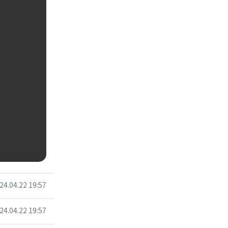
성일
24.04.22 19:57
성일
24.04.22 19:57