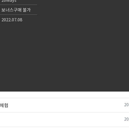
: 보너스구매 불가
2022.07.08
작
 체험
20
작
20