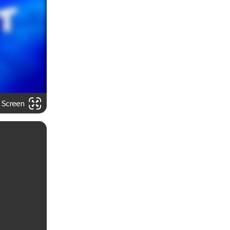
l Screen