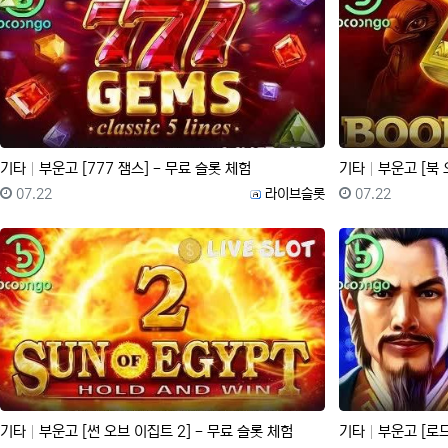
기타
부운고 [777 잼스] - 무료 슬롯 체험
기타
부운고 [북 
등록일
등록자
등록일
07.22
라이브슬롯
07.22
기타
부운고 [썬 오브 이집트 2] - 무료 슬롯 체험
기타
부운고 [로드 