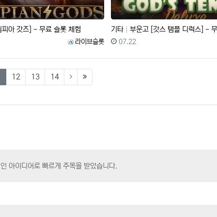
피아 갓즈] - 무료 슬롯 체험
기타
부운고 [갓스 탬플 디럭스] - 
등록자
등록일
라이브슬롯
07.22
ious)
(current)
(last)
1
12
13
14
적인 아이디어로 빠르게 주목을 받았습니다.