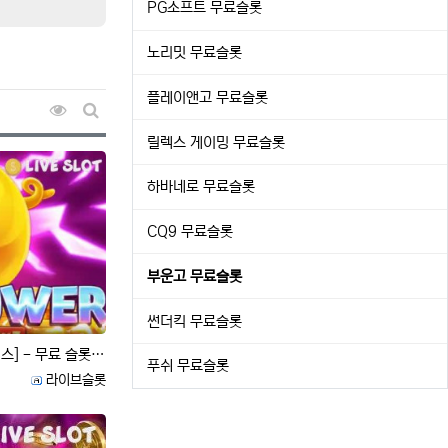
PG소프트 무료슬롯
노리밋 무료슬롯
플레이앤고 무료슬롯
조회순 정렬
게시판 검색
릴렉스 게이밍 무료슬롯
하바네로 무료슬롯
CQ9 무료슬롯
부운고 무료슬롯
썬더킥 무료슬롯
 - 무료 슬롯 체험
푸쉬 무료슬롯
등록자
라이브슬롯