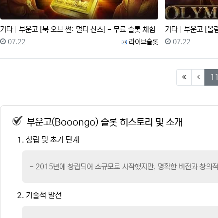
기타
부운고 [북 오브 썬: 멀티 찬스] - 무료 슬롯 체험
기타
부운고 [올림
등록일
등록자
등록일
07.22
라이브슬롯
07.22
(first)
(prev
1
부운고(Booongo) 슬롯 히스토리 및 소개
1. 창립 및 초기 단계
- 2015년에 창립되어 소규모로 시작했지만, 명확한 비전과 창의
2. 기술적 발전