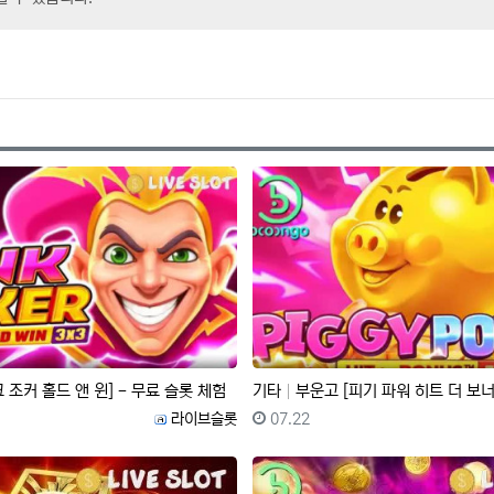
 조커 홀드 앤 윈] - 무료 슬롯 체험
기타
부운고 [피기 파워 히트 더 보너스]
등록자
등록일
라이브슬롯
07.22