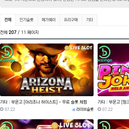
부운고 슬롯 분류 목록
전체
인기슬롯
메가웨이
프리구매
기타
전체
207
/ 11 페이지
기타
부운고 [아리조나 하이스트] - 무료 슬롯 체험
기타
부운고 [핑크
등록일
등록자
등록일
07.22
라이브슬롯
07.22