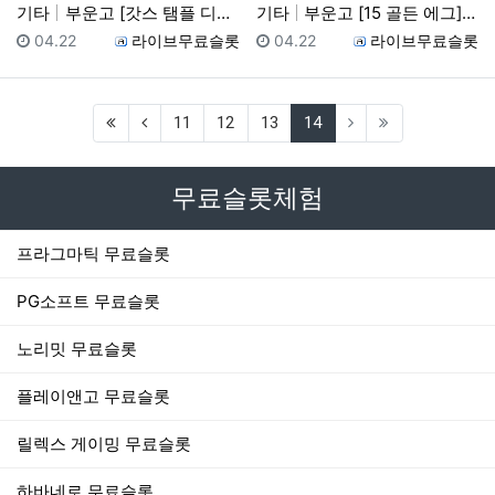
기타
부운고 [갓스 탬플 디럭스] - 무료 슬롯 체험
기타
부운고 [15 골든 에그] - 무료 슬롯 체험
등록일
등록자
등록일
등록자
04.22
라이브무료슬롯
04.22
라이브무료슬롯
(first)
(previous)
(current)
11
12
13
14
무료슬롯체험
프라그마틱 무료슬롯
PG소프트 무료슬롯
노리밋 무료슬롯
플레이앤고 무료슬롯
릴렉스 게이밍 무료슬롯
하바네로 무료슬롯