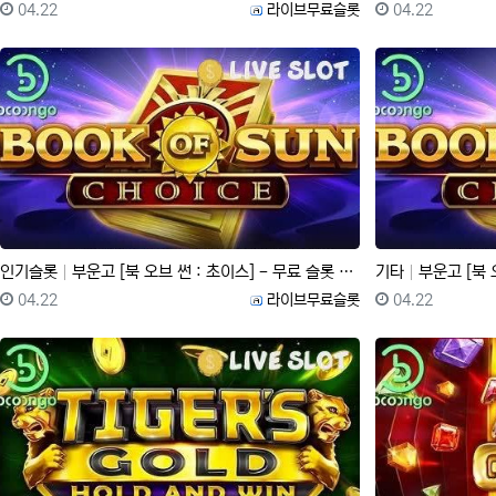
등록일
등록자
등록일
04.22
라이브무료슬롯
04.22
인기슬롯
부운고 [북 오브 썬 : 초이스] - 무료 슬롯 체험
기타
부운고 [북 
등록일
등록자
등록일
04.22
라이브무료슬롯
04.22