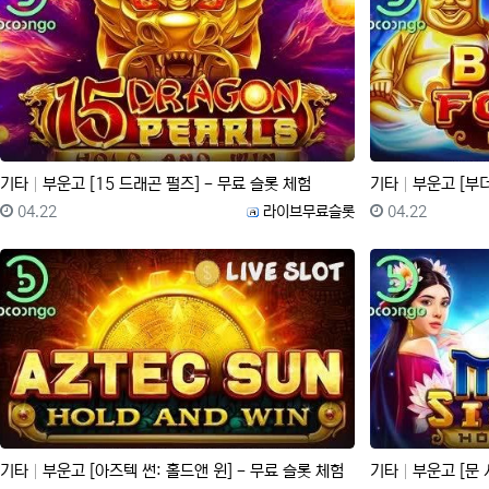
기타
부운고 [15 드래곤 펄즈] - 무료 슬롯 체험
기타
부운고 [부더
등록일
등록자
등록일
04.22
라이브무료슬롯
04.22
기타
부운고 [아즈텍 썬: 홀드앤 윈] - 무료 슬롯 체험
기타
부운고 [문 