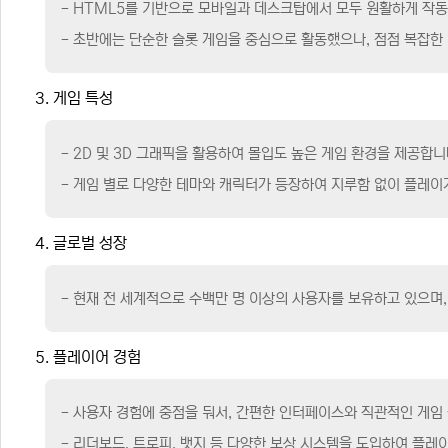
- HTML5를 기반으로 모바일과 데스크탑에서 모두 원활하게 작
- 초반에는 단순한 슬롯 게임을 중심으로 활동했으나, 점점 복잡한
3. 게임 특성
- 2D 및 3D 그래픽을 활용하여 몰입도 높은 게임 환경을 제공합니
- 게임 별로 다양한 테마와 캐릭터가 등장하여 지루함 없이 플레이
4. 글로벌 성장
- 현재 전 세계적으로 수백만 명 이상의 사용자를 보유하고 있으며
5. 플레이어 경험
- 사용자 경험에 중점을 둬서, 간편한 인터페이스와 직관적인 게임 
- 리더보드, 트로피, 뱃지 등 다양한 보상 시스템을 도입하여 플레