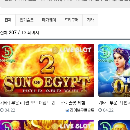
부운고 슬롯 분류 목록
전체
인기슬롯
메가웨이
프리구매
기타
전체
207
/ 13 페이지
기타
부운고 [썬 오브 이집트 2] - 무료 슬롯 체험
기타
부운고 [썬더
등록일
등록자
등록일
04.22
라이브무료슬롯
04.22