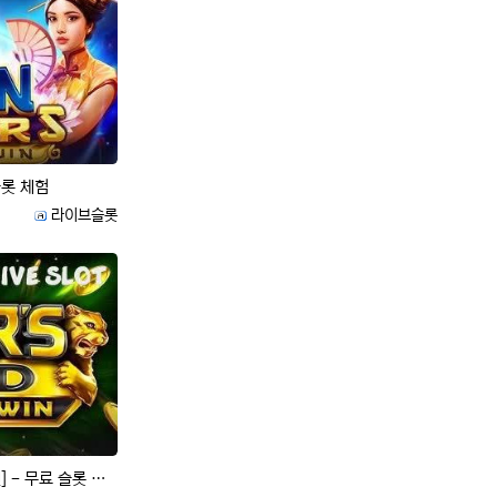
슬롯 체험
등록자
라이브슬롯
- 무료 슬롯 체험