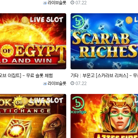
등록자
등록일
라이브슬롯
07.22
오브 이집트] - 무료 슬롯 체험
기타
부운고 [스카라브 리처스] - 무
등록자
등록일
라이브슬롯
07.22