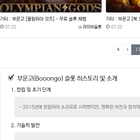
기타
부운고 [올림피아 갓즈] - 무료 슬롯 체험
기타
부운고 [북 
등록일
등록자
등록일
07.22
라이브슬롯
07.22
(first)
(prev
1
부운고(Booongo) 슬롯 히스토리 및 소개
1. 창립 및 초기 단계
- 2015년에 창립되어 소규모로 시작했지만, 명확한 비전과 창의
2. 기술적 발전