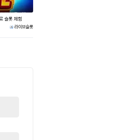
무료 슬롯 체험
등록자
라이브슬롯