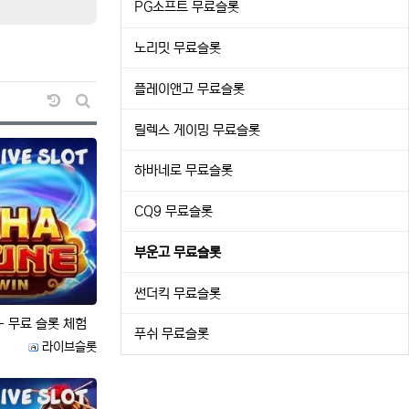
PG소프트 무료슬롯
노리밋 무료슬롯
플레이앤고 무료슬롯
날짜순 정렬
게시판 검색
릴렉스 게이밍 무료슬롯
하바네로 무료슬롯
CQ9 무료슬롯
부운고 무료슬롯
썬더킥 무료슬롯
- 무료 슬롯 체험
푸쉬 무료슬롯
등록자
라이브슬롯