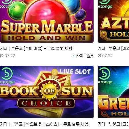
기타
부운고 [수퍼 마블] - 무료 슬롯 체험
기타
부운고 [아즈
등록일
등록자
등록일
07.22
라이브슬롯
07.22
기타
부운고 [북 오브 썬 : 초이스] - 무료 슬롯 체험
기타
부운고 [그레