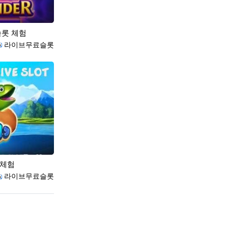
슬롯 체험
등록자
라이브무료슬롯
 체험
등록자
라이브무료슬롯