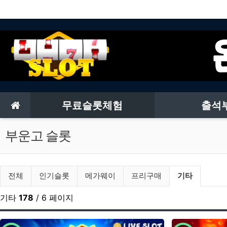
상단 네비
메인 메뉴
무료슬롯체험
출석
부운고 슬롯
부운고 슬롯 분류 목록
현재 분류
전체
인기슬롯
메가웨이
프리구매
기타
기타
178
/ 6 페이지