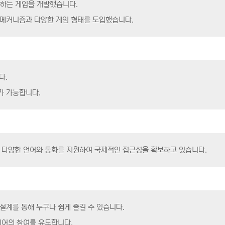
동하는 게임을 개발했습니다.
 메커니즘과 다양한 게임 형태를 도입했습니다.
다.
가 가능합니다.
, 다양한 언어와 통화를 지원하여 국제적인 접근성을 확보하고 있습니다.
설계를 통해 누구나 쉽게 즐길 수 있습니다.
이어의 참여를 유도합니다.