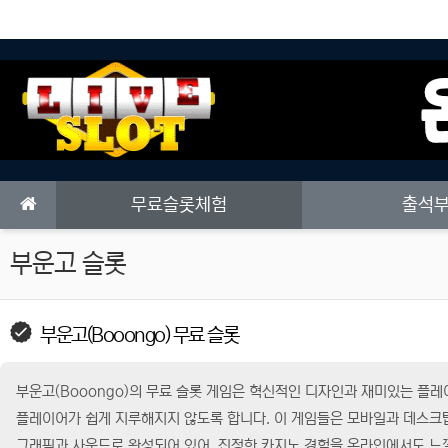
상단 네비
메인 메뉴
무료슬롯체험
출석
부운고 슬롯
부운고(Booongo) 무료 슬롯
부운고(Booongo)의 무료 슬롯 게임은 혁신적인 디자인과 재미있는 플
플레이어가 쉽게 지루해지지 않도록 합니다. 이 게임들은 모바일과 데스크탑
그래픽과 사운드로 완성되어 있어, 진정한 카지노 경험을 온라인에서도 느낄