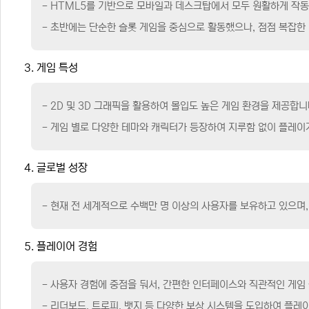
- HTML5를 기반으로 모바일과 데스크탑에서 모두 원활하게 작
- 초반에는 단순한 슬롯 게임을 중심으로 활동했으나, 점점 복잡한
3. 게임 특성
- 2D 및 3D 그래픽을 활용하여 몰입도 높은 게임 환경을 제공합니
- 게임 별로 다양한 테마와 캐릭터가 등장하여 지루함 없이 플레이
4. 글로벌 성장
- 현재 전 세계적으로 수백만 명 이상의 사용자를 보유하고 있으며
5. 플레이어 경험
- 사용자 경험에 중점을 둬서, 간편한 인터페이스와 직관적인 게임 
- 리더보드, 트로피, 뱃지 등 다양한 보상 시스템을 도입하여 플레