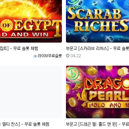
집트] - 무료 슬롯 체험
부운고 [스카라브 리처스] - 무료 슬
등록자
등록일
라이브무료슬롯
04.22
: 멀티 찬스] - 무료 슬롯 체험
부운고 [드레곤 펄: 홀드 앤 윈] - 무