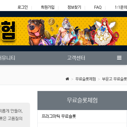
로그인
회원가입
정보찾기
FAQ
1:1문의
커뮤니티
고객센터
무료슬롯체험
부운고 무료슬롯
무료슬롯체험
미롭게 만들어,
프라그마틱 무료슬롯
슬롯은 고품질의