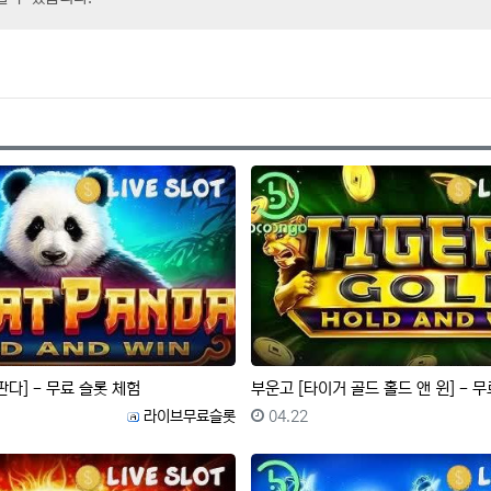
다] - 무료 슬롯 체험
부운고 [타이거 골드 홀드 앤 윈] - 
등록자
등록일
라이브무료슬롯
04.22