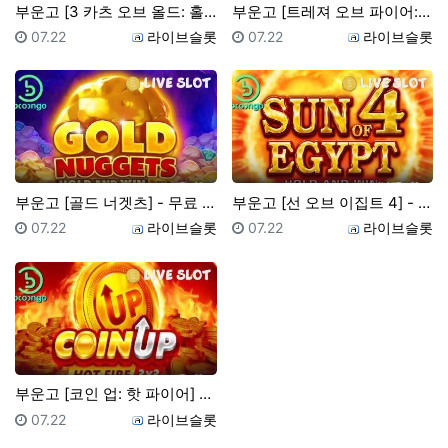
부운고 [3 카츠 오브 올드: 홀드 앤 윈] - 무료 …
부운고 [트레져 오브 파이어:스캐터 페이] - 무료 슬…
등록일
등록자
등록일
등록자
07.22
라이브슬롯
07.22
라이브슬롯
부운고 [골드 너겟츠] - 무료 슬롯 체험
부운고 [선 오브 이집트 4] - 무료 슬롯 체험
등록일
등록자
등록일
등록자
07.22
라이브슬롯
07.22
라이브슬롯
부운고 [코인 업: 핫 파이어] - 무료 슬롯 체험
등록일
등록자
07.22
라이브슬롯