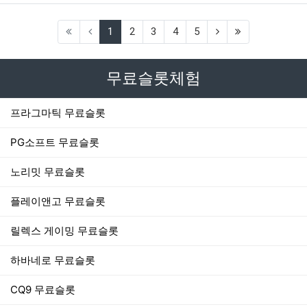
(current)
(next)
(last)
1
2
3
4
5
무료슬롯체험
프라그마틱 무료슬롯
PG소프트 무료슬롯
노리밋 무료슬롯
플레이앤고 무료슬롯
릴렉스 게이밍 무료슬롯
하바네로 무료슬롯
CQ9 무료슬롯