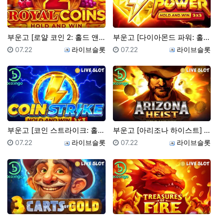
부운고 [로얄 코인 2: 홀드 앤 윈] - 무료 슬롯 …
부운고 [다이아몬드 파워: 홀드 앤 윈] - 무료 슬롯…
등록일
등록자
등록일
등록자
07.22
라이브슬롯
07.22
라이브슬롯
부운고 [코인 스트라이크: 홀드 앤 윈] - 무료 슬롯…
부운고 [아리조나 하이스트] - 무료 슬롯 체험
등록일
등록자
등록일
등록자
07.22
라이브슬롯
07.22
라이브슬롯