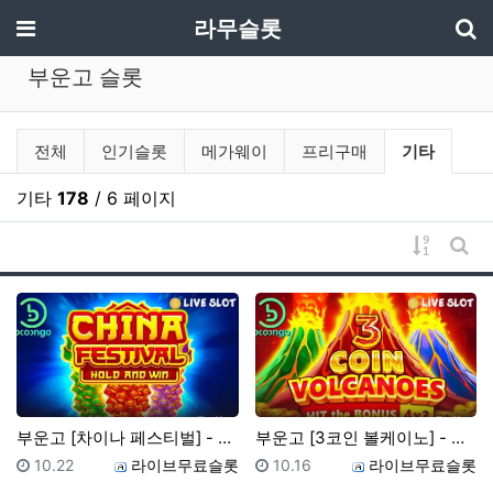
기
메뉴
라무슬롯
부운고 슬롯
부운고 슬롯 분류 목록
현재 분류
전체
인기슬롯
메가웨이
프리구매
기타
기타
178
/ 6 페이지
게시물 
게시
부운고 [차이나 페스티벌] - 무료 슬롯 체험
부운고 [3코인 볼케이노] - 무료 슬롯 체험
등록일
등록자
등록일
등록자
10.22
라이브무료슬롯
10.16
라이브무료슬롯