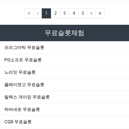
(current)
(next)
(last)
1
2
3
4
5
무료슬롯체험
프라그마틱 무료슬롯
PG소프트 무료슬롯
노리밋 무료슬롯
플레이앤고 무료슬롯
릴렉스 게이밍 무료슬롯
하바네로 무료슬롯
CQ9 무료슬롯