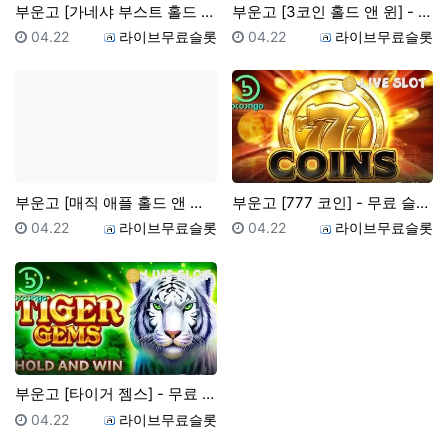
부운고 [가네샤 부스트 홀드 앤 윈] - 무료 슬롯 체…
부운고 [3코인 홀드 앤 윈] - 무료 슬롯 체험
등록일
등록자
등록일
등록자
04.22
라이브무료슬롯
04.22
라이브무료슬롯
부운고 [매직 애플 홀드 앤 윈] - 무료 슬롯 체험
부운고 [777 코인] - 무료 슬롯 체험
등록일
등록자
등록일
등록자
04.22
라이브무료슬롯
04.22
라이브무료슬롯
부운고 [타이거 젬스] - 무료 슬롯 체험
등록일
등록자
04.22
라이브무료슬롯